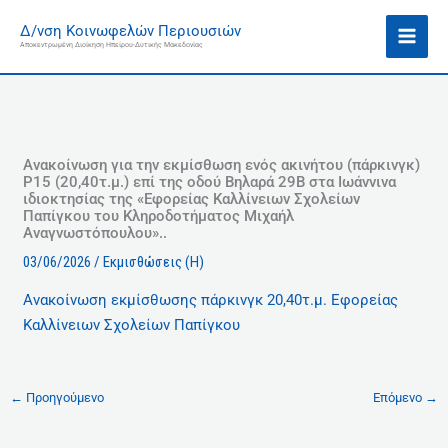
Μετάβαση
Ι
Δ/νση Κοινωφελών Περιουσιών
στο
σ
Αποκεντρωμένη Διοίκηση Ηπείρου-Δυτικής Μακεδονίας
περιεχόμενο
τ
ο
ρ
ι
κ
Ανακοίνωση για την εκμίσθωση ενός ακινήτου (πάρκινγκ)
Ρ15 (20,40τ.μ.) επί της οδού Βηλαρά 29Β στα Ιωάννινα
ό
ιδιοκτησίας της «Εφορείας Καλλίνειων Σχολείων
Παπίγκου του Κληροδοτήματος Μιχαήλ
Αναγνωστόπουλου»..
03/06/2026
/
Εκμισθώσεις (Η)
Aνακοίνωση εκμίσθωσης πάρκινγκ 20,40τ.μ. Εφορείας
Καλλίνειων Σχολείων Παπίγκου
←
Προηγούμενο
Επόμενο
→