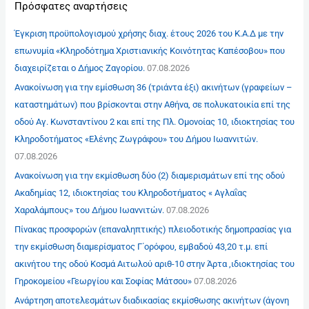
Πρόσφατες αναρτήσεις
Έγκριση προϋπολογισμού χρήσης διαχ. έτους 2026 του Κ.Α.Δ με την
επωνυμία «Κληροδότημα Χριστιανικής Κοινότητας Καπέσοβου» που
διαχειρίζεται ο Δήμος Ζαγορίου.
07.08.2026
Ανακοίνωση για την εμίσθωση 36 (τριάντα έξι) ακινήτων (γραφείων –
καταστημάτων) που βρίσκονται στην Αθήνα, σε πολυκατοικία επί της
οδού Αγ. Κωνσταντίνου 2 και επί της Πλ. Ομονοίας 10, ιδιοκτησίας του
Κληροδοτήματος «Ελένης Ζωγράφου» του Δήμου Ιωαννιτών.
07.08.2026
Ανακοίνωση για την εκμίσθωση δύο (2) διαμερισμάτων επί της οδού
Ακαδημίας 12, ιδιοκτησίας του Κληροδοτήματος « Αγλαΐας
Χαραλάμπους» του Δήμου Ιωαννιτών.
07.08.2026
Πίνακας προσφορών (επαναληπτικής) πλειοδοτικής δημοπρασίας για
την εκμίσθωση διαμερίσματος Γ΄ορόφου, εμβαδού 43,20 τ.μ. επί
ακινήτου της οδού Κοσμά Αιτωλού αριθ-10 στην Άρτα ,ιδιοκτησίας του
Γηροκομείου «Γεωργίου και Σοφίας Μάτσου»
07.08.2026
Ανάρτηση αποτελεσμάτων διαδικασίας εκμίσθωσης ακινήτων (άγονη