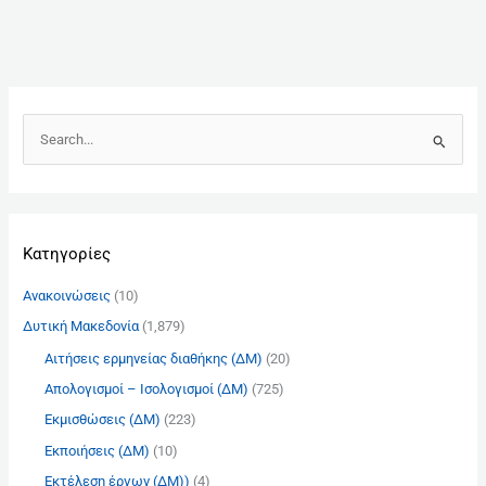
Α
ν
α
ζ
Kατηγορίες
ή
τ
Ανακοινώσεις
(10)
η
Δυτική Μακεδονία
(1,879)
σ
Αιτήσεις ερμηνείας διαθήκης (ΔΜ)
(20)
η
γ
Απολογισμοί – Ισολογισμοί (ΔΜ)
(725)
ι
Εκμισθώσεις (ΔΜ)
(223)
α
Εκποιήσεις (ΔΜ)
(10)
:
Εκτέλεση έργων (ΔΜ))
(4)