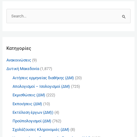
Α
ν
α
ζ
Kατηγορίες
ή
τ
Ανακοινώσεις
(9)
η
Δυτική Μακεδονία
(1,877)
σ
Αιτήσεις ερμηνείας διαθήκης (ΔΜ)
(20)
η
γ
Απολογισμοί – Ισολογισμοί (ΔΜ)
(725)
ι
Εκμισθώσεις (ΔΜ)
(222)
α
Εκποιήσεις (ΔΜ)
(10)
:
Εκτέλεση έργων (ΔΜ))
(4)
Προϋπολογισμοί (ΔΜ)
(762)
Σχολάζουσες Κληρονομιές (ΔΜ)
(8)