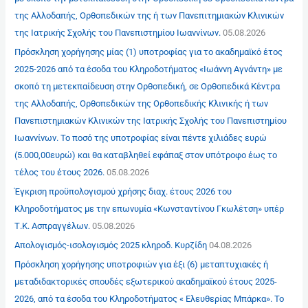
της Αλλοδαπής, Ορθοπεδικών της ή των Πανεπιτημιακών Κλινικών
της Ιατρικής Σχολής του Πανεπιστημίου Ιωαννίνων.
05.08.2026
Πρόσκληση χορήγησης μίας (1) υποτροφίας για το ακαδημαϊκό έτος
2025-2026 από τα έσοδα του Κληροδοτήματος «Ιωάννη Αγνάντη» με
σκοπό τη μετεκπαίδευση στην Ορθοπεδική, σε Ορθοπεδικά Κέντρα
της Αλλοδαπής, Ορθοπεδικών της Ορθοπεδικής Κλινικής ή των
Πανεπιστημιακών Κλινικών της Ιατρικής Σχολής του Πανεπιστημίου
Ιωαννίνων. Το ποσό της υποτροφίας είναι πέντε χιλιάδες ευρώ
(5.000,00ευρώ) και θα καταβληθεί εφάπαξ στον υπότροφο έως το
τέλος του έτους 2026.
05.08.2026
Έγκριση προϋπολογισμού χρήσης διαχ. έτους 2026 του
Κληροδοτήματος με την επωνυμία «Κωνσταντίνου Γκωλέτση» υπέρ
Τ.Κ. Ασπραγγέλων.
05.08.2026
Απολογισμός-ισολογισμός 2025 κληροδ. Κυρζίδη
04.08.2026
Πρόσκληση χορήγησης υποτροφιών για έξι (6) μεταπτυχιακές ή
μεταδιδακτορικές σπουδές εξωτερικού ακαδημαϊκού έτους 2025-
2026, από τα έσοδα του Κληροδοτήματος « Ελευθερίας Μπάρκα». Το