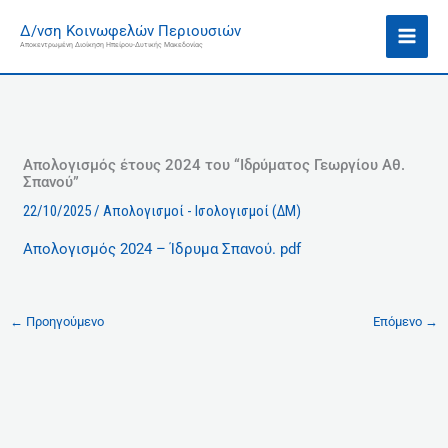
Μετάβαση
Ι
Δ/νση Κοινωφελών Περιουσιών
στο
σ
Αποκεντρωμένη Διοίκηση Ηπείρου-Δυτικής Μακεδονίας
περιεχόμενο
τ
ο
ρ
ι
κ
Απολογισμός έτους 2024 του “Ιδρύματος Γεωργίου Αθ.
Σπανού”
ό
22/10/2025
/
Απολογισμοί - Ισολογισμοί (ΔΜ)
Απολογισμός 2024 – Ίδρυμα Σπανού. pdf
←
Προηγούμενο
Επόμενο
→