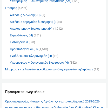
Υποτροφίες – Οικονομικές Ενισχύσεις (ΔΜ)
(120)
Ήπειρος
(4,294)
Αιτήσεις διάλυσης (Η)
(7)
Αιτήσεις ερμηνείας διαθήκης (Η)
(84)
Απολογισμοί – Ισολογισμοί (Η)
(1,912)
Εκμισθώσεις (Η)
(351)
Εκποιήσεις (Η)
(8)
Προϋπολογισμοί (Η)
(1,513)
Σχολάζουσες Κληρονομιές (Η)
(12)
Υποτροφίες – Οικονομικές Ενισχύσεις (Η)
(352)
Μητρώο εκτελεστών-εκκαθαριστών-διαχειριστών-κηδεμόνων
(11)
Πρόσφατες αναρτήσεις
Όροι υποτροφίας «Ιωάννης Αγνάντης» για το ακαδημαΐκό 2025-2026
με σκοπό την μετεκπαίδευση στην Ορθοπεδική σε Ορθοπεδικά Κέντρα