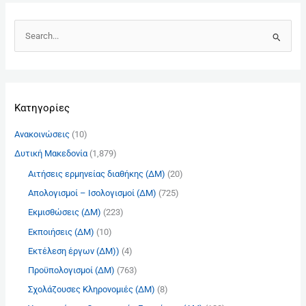
Α
ν
α
ζ
Kατηγορίες
ή
τ
Ανακοινώσεις
(10)
η
Δυτική Μακεδονία
(1,879)
σ
Αιτήσεις ερμηνείας διαθήκης (ΔΜ)
(20)
η
γ
Απολογισμοί – Ισολογισμοί (ΔΜ)
(725)
ι
Εκμισθώσεις (ΔΜ)
(223)
α
Εκποιήσεις (ΔΜ)
(10)
:
Εκτέλεση έργων (ΔΜ))
(4)
Προϋπολογισμοί (ΔΜ)
(763)
Σχολάζουσες Κληρονομιές (ΔΜ)
(8)