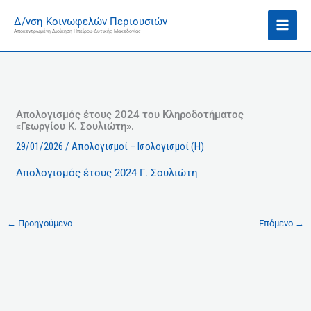
Μετάβαση
Ι
Δ/νση Κοινωφελών Περιουσιών
στο
σ
Αποκεντρωμένη Διοίκηση Ηπείρου-Δυτικής Μακεδονίας
περιεχόμενο
τ
ο
ρ
ι
κ
Απολογισμός έτους 2024 του Κληροδοτήματος
«Γεωργίου Κ. Σουλιώτη».
ό
29/01/2026
/
Απολογισμοί – Ισολογισμοί (Η)
Απολογισμός έτους 2024 Γ. Σουλιώτη
←
Προηγούμενο
Επόμενο
→