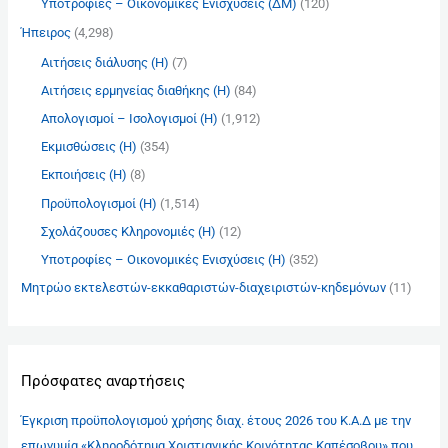
Υποτροφίες – Οικονομικές Ενισχύσεις (ΔΜ)
(120)
Ήπειρος
(4,298)
Αιτήσεις διάλυσης (Η)
(7)
Αιτήσεις ερμηνείας διαθήκης (Η)
(84)
Απολογισμοί – Ισολογισμοί (Η)
(1,912)
Εκμισθώσεις (Η)
(354)
Εκποιήσεις (Η)
(8)
Προϋπολογισμοί (Η)
(1,514)
Σχολάζουσες Κληρονομιές (Η)
(12)
Υποτροφίες – Οικονομικές Ενισχύσεις (Η)
(352)
Μητρώο εκτελεστών-εκκαθαριστών-διαχειριστών-κηδεμόνων
(11)
Πρόσφατες αναρτήσεις
Έγκριση προϋπολογισμού χρήσης διαχ. έτους 2026 του Κ.Α.Δ με την
επωνυμία «Κληροδότημα Χριστιανικής Κοινότητας Καπέσοβου» που