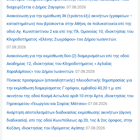
διαχειρίζεται ο Δήμος Ζαγορίου.
07.08.2026
Ανακοίνωση για την εμίσθωση 36 (τριάντα έξι) ακινήτων (γραφείων –
καταστημάτων) που βρίσκονται στην Αθήνα, σε πολυκατοικία επί της
οδού Αγ. Κωνσταντίνου 2 και επί της Πλ. Ομονοίας 10, ιδιοκτησίας του
Κληροδοτήματος «Ελένης Ζωγράφου» του Δήμου Ιωαννιτών.
07.08.2026
Ανακοίνωση για την εκμίσθωση δύο (2) διαμερισμάτων επί της οδού
Ακαδημίας 12, ιδιοκτησίας του Κληροδοτήματος « Αγλαΐας
Χαραλάμπους» του Δήμου Ιωαννιτών.
07.08.2026
Πίνακας προσφορών (επαναληπτικής) πλειοδοτικής δημοπρασίας για
την εκμίσθωση διαμερίσματος Γ΄ορόφου, εμβαδού 43,20 τ.μ. επί
ακινήτου της οδού Κοσμά Αιτωλού αριθ-10 στην Άρτα ,ιδιοκτησίας του
Γηροκομείου «Γεωργίου και Σοφίας Μάτσου»
07.08.2026
Ανάρτηση αποτελεσμάτων διαδικασίας εκμίσθωσης ακινήτων (άγονη
διαδικασία), επί της οδού Κων/πόλεως αρ.20, 1ος & 2ος όροφος, στην
Κοζάνη, ιδιοκτησίας του Ιδρύματος Αγάπης
07.08.2026