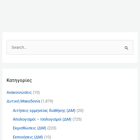
Α
ν
α
ζ
Kατηγορίες
ή
τ
Ανακοινώσεις
(10)
η
Δυτική Μακεδονία
(1,879)
σ
Αιτήσεις ερμηνείας διαθήκης (ΔΜ)
(20)
η
γ
Απολογισμοί – Ισολογισμοί (ΔΜ)
(725)
ι
Εκμισθώσεις (ΔΜ)
(223)
α
Εκποιήσεις (ΔΜ)
(10)