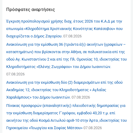
Πρόσφατες αναρτήσεις
Έγκριση προϋπολογισμού χρήσης διαχ. έτους 2026 του Κ.Α.Δ με την
επωνυμία «Κληροδότημα Χριστιανικής Κοινότητας Καπέσοβου» που
διαχειρίζεται ο Δήμος Ζαγορίου.
07.08.2026
Ανακοίνωση για την εμίσθωση 36 (τριάντα έξι) ακινήτων (γραφείων –
καταστημάτων) που βρίσκονται στην Αθήνα, σε πολυκατοικία επί της
οδού Αγ. Κωνσταντίνου 2 και επί της Πλ. Ομονοίας 10, ιδιοκτησίας του
Κληροδοτήματος «Ελένης Ζωγράφου» του Δήμου Ιωαννιτών.
07.08.2026
Ανακοίνωση για την εκμίσθωση δύο (2) διαμερισμάτων επί της οδού
Ακαδημίας 12, ιδιοκτησίας του Κληροδοτήματος « Αγλαΐας
Χαραλάμπους» του Δήμου Ιωαννιτών.
07.08.2026
Πίνακας προσφορών (επαναληπτικής) πλειοδοτικής δημοπρασίας για
την εκμίσθωση διαμερίσματος Γ΄ορόφου, εμβαδού 43,20 τ.μ. επί
ακινήτου της οδού Κοσμά Αιτωλού αριθ-10 στην Άρτα ,ιδιοκτησίας του
Γηροκομείου «Γεωργίου και Σοφίας Μάτσου»
07.08.2026