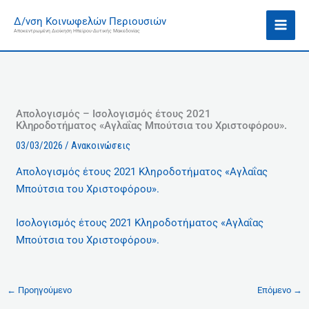
Μετάβαση
Ι
Δ/νση Κοινωφελών Περιουσιών
στο
σ
Αποκεντρωμένη Διοίκηση Ηπείρου-Δυτικής Μακεδονίας
περιεχόμενο
τ
ο
ρ
ι
κ
Απολογισμός – Ισολογισμός έτους 2021
Κληροδοτήματος «Αγλαΐας Μπούτσια του Χριστοφόρου».
ό
03/03/2026
/
Ανακοινώσεις
Απολογισμός έτους 2021 Κληροδοτήματος «Αγλαΐας
Μπούτσια του Χριστοφόρου».
Iσολογισμός έτους 2021 Κληροδοτήματος «Αγλαΐας
Μπούτσια του Χριστοφόρου».
←
Προηγούμενο
Επόμενο
→