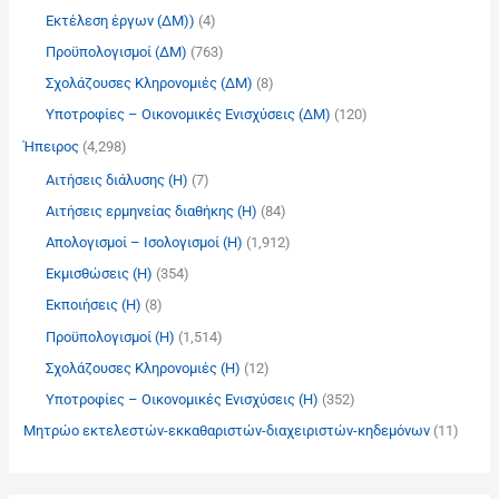
:
Εκτέλεση έργων (ΔΜ))
(4)
Προϋπολογισμοί (ΔΜ)
(763)
Σχολάζουσες Κληρονομιές (ΔΜ)
(8)
Υποτροφίες – Οικονομικές Ενισχύσεις (ΔΜ)
(120)
Ήπειρος
(4,298)
Αιτήσεις διάλυσης (Η)
(7)
Αιτήσεις ερμηνείας διαθήκης (Η)
(84)
Απολογισμοί – Ισολογισμοί (Η)
(1,912)
Εκμισθώσεις (Η)
(354)
Εκποιήσεις (Η)
(8)
Προϋπολογισμοί (Η)
(1,514)
Σχολάζουσες Κληρονομιές (Η)
(12)
Υποτροφίες – Οικονομικές Ενισχύσεις (Η)
(352)
Μητρώο εκτελεστών-εκκαθαριστών-διαχειριστών-κηδεμόνων
(11)