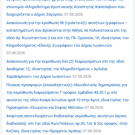
επωνυμία «Κληροδότημα Χριστιανικής Κοινότητας Καπέσοβου» που
διαχειρίζεται ο Δήμος Ζαγορίου.
07.08.2026
Ανακοίνωση για την εμίσθωση 36 (τριάντα έξι) ακινήτων (γραφείων –
καταστημάτων) που βρίσκονται στην Αθήνα, σε πολυκατοικία επί της
οδού Αγ. Κωνσταντίνου 2 και επί της Πλ. Ομονοίας 10, ιδιοκτησίας του
Κληροδοτήματος «Ελένης Ζωγράφου» του Δήμου Ιωαννιτών.
07.08.2026
Ανακοίνωση για την εκμίσθωση δύο (2) διαμερισμάτων επί της οδού
Ακαδημίας 12, ιδιοκτησίας του Κληροδοτήματος « Αγλαΐας
Χαραλάμπους» του Δήμου Ιωαννιτών.
07.08.2026
Πίνακας προσφορών (επαναληπτικής) πλειοδοτικής δημοπρασίας για
την εκμίσθωση διαμερίσματος Γ΄ορόφου, εμβαδού 43,20 τ.μ. επί
ακινήτου της οδού Κοσμά Αιτωλού αριθ-10 στην Άρτα ,ιδιοκτησίας του
Γηροκομείου «Γεωργίου και Σοφίας Μάτσου»
07.08.2026
Ανάρτηση αποτελεσμάτων διαδικασίας εκμίσθωσης ακινήτων (άγονη
διαδικασία), επί της οδού Κων/πόλεως αρ.20, 1ος & 2ος όροφος, στην
Κοζάνη, ιδιοκτησίας του Ιδρύματος Αγάπης
07.08.2026