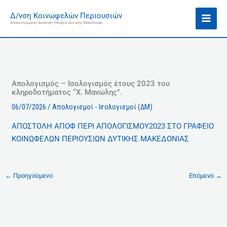
Μετάβαση
Ι
Δ/νση Κοινωφελών Περιουσιών
στο
σ
Αποκεντρωμένη Διοίκηση Ηπείρου-Δυτικής Μακεδονίας
περιεχόμενο
τ
ο
ρ
ι
κ
Απολογισμός – Ισολογισμός έτους 2023 του
κληροδοτήματος “Χ. Μανώλης”.
ό
06/07/2026
/
Απολογισμοί - Ισολογισμοί (ΔΜ)
ΑΠΟΣΤΟΛΗ ΑΠΟΦ ΠΕΡΙ ΑΠΟΛΟΓΙΣΜΟΥ2023 ΣΤΟ ΓΡΑΦΕΙΟ
ΚΟΙΝΩΦΕΛΩΝ ΠΕΡΙΟΥΣΙΩΝ ΔΥΤΙΚΗΣ ΜΑΚΕΔΟΝΙΑΣ
←
Προηγούμενο
Επόμενο
→