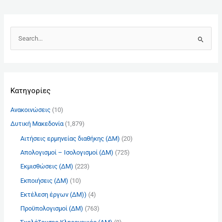
Α
ν
α
ζ
Kατηγορίες
ή
τ
Ανακοινώσεις
(10)
η
Δυτική Μακεδονία
(1,879)
σ
Αιτήσεις ερμηνείας διαθήκης (ΔΜ)
(20)
η
γ
Απολογισμοί – Ισολογισμοί (ΔΜ)
(725)
ι
Εκμισθώσεις (ΔΜ)
(223)
α
Εκποιήσεις (ΔΜ)
(10)
:
Εκτέλεση έργων (ΔΜ))
(4)
Προϋπολογισμοί (ΔΜ)
(763)