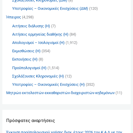
Σχολάζουσες Κληρονομιές (ΔΜ)
(8)
Υποτροφίες – Οικονομικές Ενισχύσεις (ΔΜ)
(120)
Ήπειρος
(4,298)
Αιτήσεις διάλυσης (Η)
(7)
Αιτήσεις ερμηνείας διαθήκης (Η)
(84)
Απολογισμοί – Ισολογισμοί (Η)
(1,912)
Εκμισθώσεις (Η)
(354)
Εκποιήσεις (Η)
(8)
Προϋπολογισμοί (Η)
(1,514)
Σχολάζουσες Κληρονομιές (Η)
(12)
Υποτροφίες – Οικονομικές Ενισχύσεις (Η)
(352)
Μητρώο εκτελεστών-εκκαθαριστών-διαχειριστών-κηδεμόνων
(11)
Πρόσφατες αναρτήσεις
Έγκριση προϋπολογισμού χρήσης διαχ. έτους 2026 του Κ.Α.Δ με την