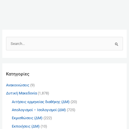
Α
ν
α
ζ
Kατηγορίες
ή
τ
Ανακοινώσεις
(9)
η
Δυτική Μακεδονία
(1,878)
σ
Αιτήσεις ερμηνείας διαθήκης (ΔΜ)
(20)
η
γ
Απολογισμοί – Ισολογισμοί (ΔΜ)
(725)
ι
Εκμισθώσεις (ΔΜ)
(222)
α
Εκποιήσεις (ΔΜ)
(10)