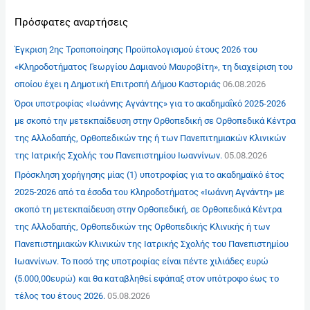
Πρόσφατες αναρτήσεις
Έγκριση 2ης Τροποποίησης Προϋπολογισμού έτους 2026 του
«Κληροδοτήματος Γεωργίου Δαμιανού Μαυροβίτη», τη διαχείριση του
οποίου έχει η Δημοτική Επιτροπή Δήμου Καστοριάς
06.08.2026
Όροι υποτροφίας «Ιωάννης Αγνάντης» για το ακαδημαΐκό 2025-2026
με σκοπό την μετεκπαίδευση στην Ορθοπεδική σε Ορθοπεδικά Κέντρα
της Αλλοδαπής, Ορθοπεδικών της ή των Πανεπιτημιακών Κλινικών
της Ιατρικής Σχολής του Πανεπιστημίου Ιωαννίνων.
05.08.2026
Πρόσκληση χορήγησης μίας (1) υποτροφίας για το ακαδημαϊκό έτος
2025-2026 από τα έσοδα του Κληροδοτήματος «Ιωάννη Αγνάντη» με
σκοπό τη μετεκπαίδευση στην Ορθοπεδική, σε Ορθοπεδικά Κέντρα
της Αλλοδαπής, Ορθοπεδικών της Ορθοπεδικής Κλινικής ή των
Πανεπιστημιακών Κλινικών της Ιατρικής Σχολής του Πανεπιστημίου
Ιωαννίνων. Το ποσό της υποτροφίας είναι πέντε χιλιάδες ευρώ
(5.000,00ευρώ) και θα καταβληθεί εφάπαξ στον υπότροφο έως το
τέλος του έτους 2026.
05.08.2026