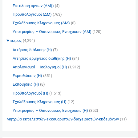
:
Εκτέλεση έργων (ΔΜ))
(4)
Προϋπολογισμοί (ΔΜ)
(763)
Σχολάζουσες Κληρονομιές (ΔΜ)
(8)
Υποτροφίες – Οικονομικές Ενισχύσεις (ΔΜ)
(120)
Ήπειρος
(4,294)
Αιτήσεις διάλυσης (Η)
(7)
Αιτήσεις ερμηνείας διαθήκης (Η)
(84)
Απολογισμοί – Ισολογισμοί (Η)
(1,912)
Εκμισθώσεις (Η)
(351)
Εκποιήσεις (Η)
(8)
Προϋπολογισμοί (Η)
(1,513)
Σχολάζουσες Κληρονομιές (Η)
(12)
Υποτροφίες – Οικονομικές Ενισχύσεις (Η)
(352)
Μητρώο εκτελεστών-εκκαθαριστών-διαχειριστών-κηδεμόνων
(11)