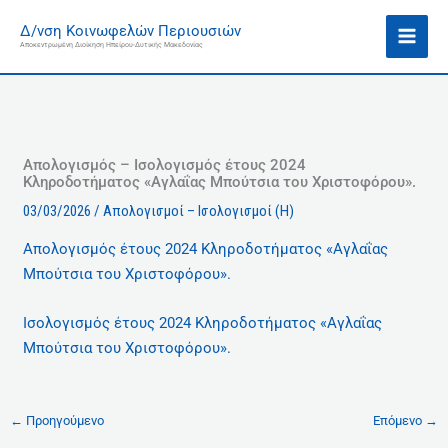
Μετάβαση
Ι
Δ/νση Κοινωφελών Περιουσιών
στο
σ
Αποκεντρωμένη Διοίκηση Ηπείρου-Δυτικής Μακεδονίας
περιεχόμενο
τ
ο
ρ
ι
κ
Απολογισμός – Ισολογισμός έτους 2024
Κληροδοτήματος «Αγλαΐας Μπούτσια του Χριστοφόρου».
ό
03/03/2026
/
Απολογισμοί – Ισολογισμοί (Η)
Απολογισμός έτους 2024 Κληροδοτήματος «Αγλαΐας
Μπούτσια του Χριστοφόρου».
Iσολογισμός έτους 2024 Κληροδοτήματος «Αγλαΐας
Μπούτσια του Χριστοφόρου».
←
Προηγούμενο
Επόμενο
→