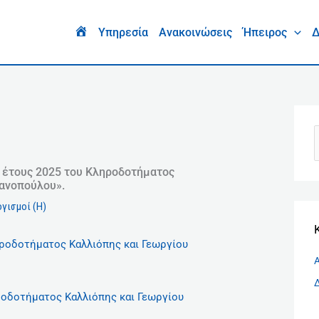
Ι
σ
H
Υπηρεσία
Ανακοινώσεις
Ήπειρος
Δ
o
τ
m
ο
e
ρ
ι
κ
ό
ν
 έτους 2025 του Κληροδοτήματος
Μανοπούλου».
α
γισμοί (Η)
ζ
ή
ροδοτήματος Καλλιόπης και Γεωργίου
τ
η
σ
ροδοτήματος Καλλιόπης και Γεωργίου
η