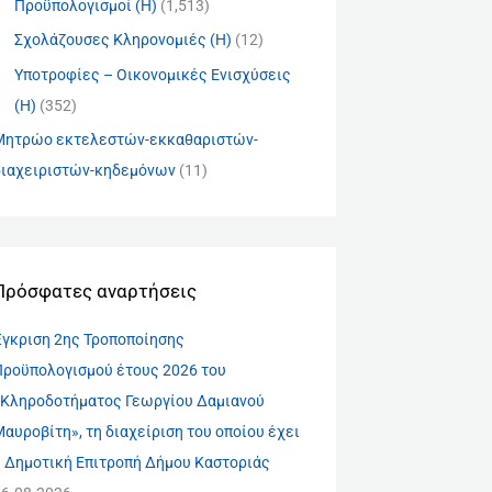
Προϋπολογισμοί (Η)
(1,513)
Σχολάζουσες Κληρονομιές (Η)
(12)
Υποτροφίες – Οικονομικές Ενισχύσεις
(Η)
(352)
Μητρώο εκτελεστών-εκκαθαριστών-
διαχειριστών-κηδεμόνων
(11)
Πρόσφατες αναρτήσεις
Έγκριση 2ης Τροποποίησης
Προϋπολογισμού έτους 2026 του
«Κληροδοτήματος Γεωργίου Δαμιανού
αυροβίτη», τη διαχείριση του οποίου έχει
η Δημοτική Επιτροπή Δήμου Καστοριάς