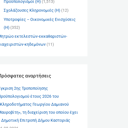
Προϋπολογισμοί (Η)
(1,513)
Σχολάζουσες Κληρονομιές (Η)
(12)
Υποτροφίες – Οικονομικές Ενισχύσεις
(Η)
(352)
Μητρώο εκτελεστών-εκκαθαριστών-
διαχειριστών-κηδεμόνων
(11)
Πρόσφατες αναρτήσεις
Έγκριση 2ης Τροποποίησης
Προϋπολογισμού έτους 2026 του
«Κληροδοτήματος Γεωργίου Δαμιανού
αυροβίτη», τη διαχείριση του οποίου έχει
η Δημοτική Επιτροπή Δήμου Καστοριάς