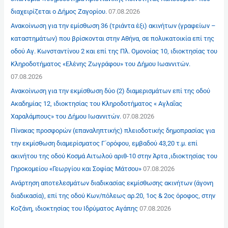
διαχειρίζεται ο Δήμος Ζαγορίου.
07.08.2026
Ανακοίνωση για την εμίσθωση 36 (τριάντα έξι) ακινήτων (γραφείων –
καταστημάτων) που βρίσκονται στην Αθήνα, σε πολυκατοικία επί της
οδού Αγ. Κωνσταντίνου 2 και επί της Πλ. Ομονοίας 10, ιδιοκτησίας του
Κληροδοτήματος «Ελένης Ζωγράφου» του Δήμου Ιωαννιτών.
07.08.2026
Ανακοίνωση για την εκμίσθωση δύο (2) διαμερισμάτων επί της οδού
Ακαδημίας 12, ιδιοκτησίας του Κληροδοτήματος « Αγλαΐας
Χαραλάμπους» του Δήμου Ιωαννιτών.
07.08.2026
Πίνακας προσφορών (επαναληπτικής) πλειοδοτικής δημοπρασίας για
την εκμίσθωση διαμερίσματος Γ΄ορόφου, εμβαδού 43,20 τ.μ. επί
ακινήτου της οδού Κοσμά Αιτωλού αριθ-10 στην Άρτα ,ιδιοκτησίας του
Γηροκομείου «Γεωργίου και Σοφίας Μάτσου»
07.08.2026
Ανάρτηση αποτελεσμάτων διαδικασίας εκμίσθωσης ακινήτων (άγονη
διαδικασία), επί της οδού Κων/πόλεως αρ.20, 1ος & 2ος όροφος, στην
Κοζάνη, ιδιοκτησίας του Ιδρύματος Αγάπης
07.08.2026