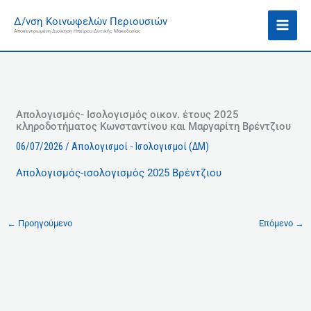
Μετάβαση
Ι
Δ/νση Κοινωφελών Περιουσιών
στο
σ
Αποκεντρωμένη Διοίκηση Ηπείρου-Δυτικής Μακεδονίας
περιεχόμενο
τ
ο
ρ
ι
κ
Απολογισμός- Ισολογισμός οικον. έτους 2025
κληροδοτήματος Κωνσταντίνου και Μαργαρίτη Βρέντζιου
ό
06/07/2026
/
Απολογισμοί - Ισολογισμοί (ΔΜ)
Απολογισμός-ισολογισμός 2025 Βρέντζιου
←
Προηγούμενο
Επόμενο
→