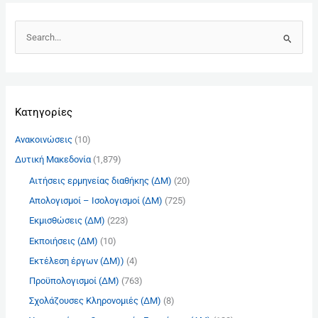
Α
ν
α
ζ
Kατηγορίες
ή
τ
Ανακοινώσεις
(10)
η
Δυτική Μακεδονία
(1,879)
σ
Αιτήσεις ερμηνείας διαθήκης (ΔΜ)
(20)
η
γ
Απολογισμοί – Ισολογισμοί (ΔΜ)
(725)
ι
Εκμισθώσεις (ΔΜ)
(223)
α
Εκποιήσεις (ΔΜ)
(10)
:
Εκτέλεση έργων (ΔΜ))
(4)
Προϋπολογισμοί (ΔΜ)
(763)
Σχολάζουσες Κληρονομιές (ΔΜ)
(8)