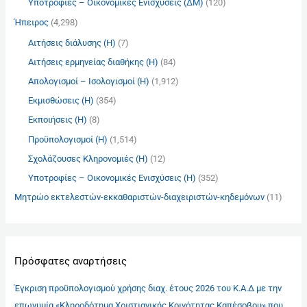
Υποτροφίες – Οικονομικές Ενισχύσεις (ΔΜ)
(120)
Ήπειρος
(4,298)
Αιτήσεις διάλυσης (Η)
(7)
Αιτήσεις ερμηνείας διαθήκης (Η)
(84)
Απολογισμοί – Ισολογισμοί (Η)
(1,912)
Εκμισθώσεις (Η)
(354)
Εκποιήσεις (Η)
(8)
Προϋπολογισμοί (Η)
(1,514)
Σχολάζουσες Κληρονομιές (Η)
(12)
Υποτροφίες – Οικονομικές Ενισχύσεις (Η)
(352)
Μητρώο εκτελεστών-εκκαθαριστών-διαχειριστών-κηδεμόνων
(11)
Πρόσφατες αναρτήσεις
Έγκριση προϋπολογισμού χρήσης διαχ. έτους 2026 του Κ.Α.Δ με την
επωνυμία «Κληροδότημα Χριστιανικής Κοινότητας Καπέσοβου» που