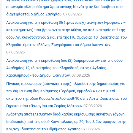
επωνυμία «Κληροδότημα Χριστιανικής Κοινότητας Καπέσοβου» που
διαχειρίζεται ο Δήμος Ζαγορίου.
07.08.2026
Ανακοίνωση για την εμίσθωση 36 (τριάντα έξι) ακινήτων (γραφείων –
καταστημάτων) που βρίσκονται στην Αθήνα, σε πολυκατοικία επί της
οδού Αγ. Κωνσταντίνου 2 και επί της Πλ. Ομονοίας 10, ιδιοκτησίας του
Κληροδοτήματος «Ελένης Ζωγράφου» του Δήμου Ιωαννιτών.
07.08.2026
Ανακοίνωση για την εκμίσθωση δύο (2) διαμερισμάτων επί της οδού
Ακαδημίας 12, ιδιοκτησίας του Κληροδοτήματος « Αγλαΐας
Χαραλάμπους» του Δήμου Ιωαννιτών.
07.08.2026
Πίνακας προσφορών (επαναληπτικής) πλειοδοτικής δημοπρασίας για
την εκμίσθωση διαμερίσματος Γ΄ορόφου, εμβαδού 43,20 τ.μ. επί
ακινήτου της οδού Κοσμά Αιτωλού αριθ-10 στην Άρτα ,ιδιοκτησίας του
Γηροκομείου «Γεωργίου και Σοφίας Μάτσου»
07.08.2026
Ανάρτηση αποτελεσμάτων διαδικασίας εκμίσθωσης ακινήτων (άγονη
διαδικασία), επί της οδού Κων/πόλεως αρ.20, 1ος & 2ος όροφος, στην
Κοζάνη, ιδιοκτησίας του Ιδρύματος Αγάπης
07.08.2026