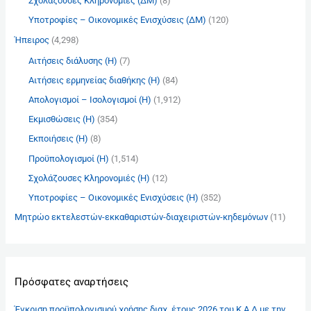
Σχολάζουσες Κληρονομιές (ΔΜ)
(8)
Υποτροφίες – Οικονομικές Ενισχύσεις (ΔΜ)
(120)
Ήπειρος
(4,298)
Αιτήσεις διάλυσης (Η)
(7)
Αιτήσεις ερμηνείας διαθήκης (Η)
(84)
Απολογισμοί – Ισολογισμοί (Η)
(1,912)
Εκμισθώσεις (Η)
(354)
Εκποιήσεις (Η)
(8)
Προϋπολογισμοί (Η)
(1,514)
Σχολάζουσες Κληρονομιές (Η)
(12)
Υποτροφίες – Οικονομικές Ενισχύσεις (Η)
(352)
Μητρώο εκτελεστών-εκκαθαριστών-διαχειριστών-κηδεμόνων
(11)
Πρόσφατες αναρτήσεις
Έγκριση προϋπολογισμού χρήσης διαχ. έτους 2026 του Κ.Α.Δ με την