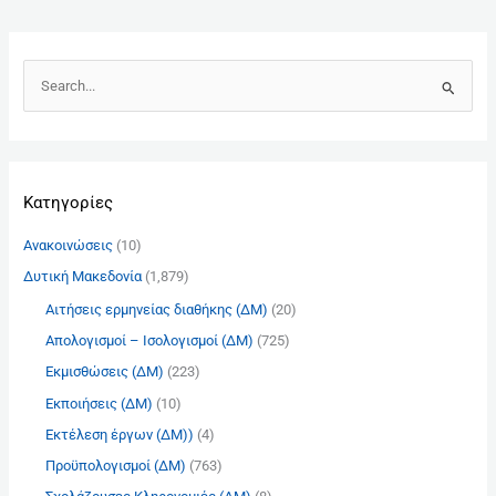
Α
ν
α
ζ
Kατηγορίες
ή
τ
Ανακοινώσεις
(10)
η
Δυτική Μακεδονία
(1,879)
σ
Αιτήσεις ερμηνείας διαθήκης (ΔΜ)
(20)
η
γ
Απολογισμοί – Ισολογισμοί (ΔΜ)
(725)
ι
Εκμισθώσεις (ΔΜ)
(223)
α
Εκποιήσεις (ΔΜ)
(10)
:
Εκτέλεση έργων (ΔΜ))
(4)
Προϋπολογισμοί (ΔΜ)
(763)