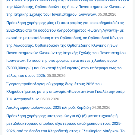
της Αλλοδαπής, Ορθοπεδικών της ή των Πανεπιτημιακών Κλινικών
της Ιατρικής Σχολής του Πανεπιστημίου Ιωαννίνων.
05.08.2026
Πρόσκληση χορήγησης μίας (1) υποτροφίας για το ακαδημαϊκό έτος
2025-2026 από τα έσοδα του Κληροδοτήματος «Ιωάννη Αγνάντη» με
σκοπό τη μετεκπαίδευση στην Ορθοπεδική, σε Ορθοπεδικά Κέντρα
της Αλλοδαπής, Ορθοπεδικών της Ορθοπεδικής Κλινικής ή των
Πανεπιστημιακών Κλινικών της Ιατρικής Σχολής του Πανεπιστημίου
Ιωαννίνων. Το ποσό της υποτροφίας είναι πέντε χιλιάδες ευρώ
(5.000,00ευρώ) και θα καταβληθεί εφάπαξ στον υπότροφο έως το
τέλος του έτους 2026.
05.08.2026
Έγκριση προϋπολογισμού χρήσης διαχ. έτους 2026 του
Κληροδοτήματος με την επωνυμία «Κωνσταντίνου Γκωλέτση» υπέρ
Τ.Κ. Ασπραγγέλων.
05.08.2026
Απολογισμός-ισολογισμός 2025 κληροδ. Κυρζίδη
04.08.2026
Πρόσκληση χορήγησης υποτροφιών για έξι (6) μεταπτυχιακές ή
μεταδιδακτορικές σπουδές εξωτερικού ακαδημαϊκού έτους 2025-
2026, από τα έσοδα του Κληροδοτήματος « Ελευθερίας Μπάρκα». Το