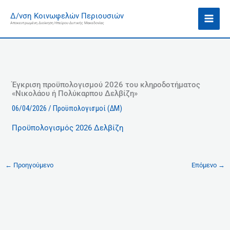
Μετάβαση
Ι
Δ/νση Κοινωφελών Περιουσιών
στο
σ
Αποκεντρωμένη Διοίκηση Ηπείρου-Δυτικής Μακεδονίας
περιεχόμενο
τ
ο
ρ
ι
κ
Έγκριση προϋπολογισμού 2026 του κληροδοτήματος
«Νικολάου ή Πολύκαρπου Δελβίζη»
ό
06/04/2026
/
Προϋπολογισμοί (ΔΜ)
Προϋπολογισμός 2026 Δελβίζη
←
Προηγούμενο
Επόμενο
→