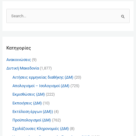
Α
ν
α
ζ
Kατηγορίες
ή
τ
Ανακοινώσεις
(9)
η
Δυτική Μακεδονία
(1,877)
σ
Αιτήσεις ερμηνείας διαθήκης (ΔΜ)
(20)
η
γ
Απολογισμοί – Ισολογισμοί (ΔΜ)
(725)
ι
Εκμισθώσεις (ΔΜ)
(222)
α
Εκποιήσεις (ΔΜ)
(10)
:
Εκτέλεση έργων (ΔΜ))
(4)
Προϋπολογισμοί (ΔΜ)
(762)
Σχολάζουσες Κληρονομιές (ΔΜ)
(8)