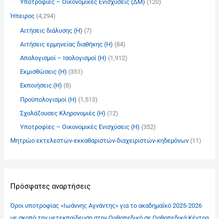
Υποτροφίες – Οικονομικές Ενισχύσεις (ΔΜ)
(120)
Ήπειρος
(4,294)
Αιτήσεις διάλυσης (Η)
(7)
Αιτήσεις ερμηνείας διαθήκης (Η)
(84)
Απολογισμοί – Ισολογισμοί (Η)
(1,912)
Εκμισθώσεις (Η)
(351)
Εκποιήσεις (Η)
(8)
Προϋπολογισμοί (Η)
(1,513)
Σχολάζουσες Κληρονομιές (Η)
(12)
Υποτροφίες – Οικονομικές Ενισχύσεις (Η)
(352)
Μητρώο εκτελεστών-εκκαθαριστών-διαχειριστών-κηδεμόνων
(11)
Πρόσφατες αναρτήσεις
Όροι υποτροφίας «Ιωάννης Αγνάντης» για το ακαδημαΐκό 2025-2026
με σκοπό την μετεκπαίδευση στην Ορθοπεδική σε Ορθοπεδικά Κέντρα