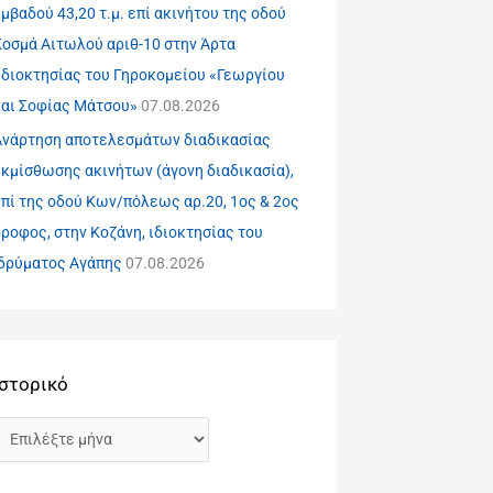
μβαδού 43,20 τ.μ. επί ακινήτου της οδού
Κοσμά Αιτωλού αριθ-10 στην Άρτα
ιδιοκτησίας του Γηροκομείου «Γεωργίου
και Σοφίας Μάτσου»
07.08.2026
Ανάρτηση αποτελεσμάτων διαδικασίας
εκμίσθωσης ακινήτων (άγονη διαδικασία),
πί της οδού Κων/πόλεως αρ.20, 1ος & 2ος
ροφος, στην Κοζάνη, ιδιοκτησίας του
Ιδρύματος Αγάπης
07.08.2026
Ιστορικό