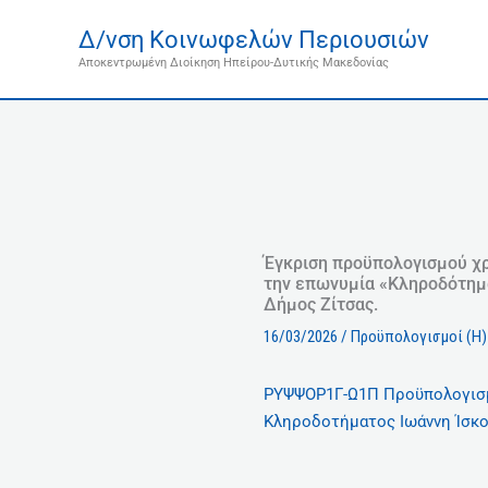
Μετάβαση
Δ/νση Κοινωφελών Περιουσιών
στο
Αποκεντρωμένη Διοίκηση Ηπείρου-Δυτικής Μακεδονίας
περιεχόμενο
Έγκριση προϋπολογισμού χρή
την επωνυμία «Κληροδότημα
Δήμος Ζίτσας.
16/03/2026
/
Προϋπολογισμοί (Η)
ΡΥΨΨΟΡ1Γ-Ω1Π Προϋπολογισμ
Κληροδοτήματος Ιωάννη Ίσκ