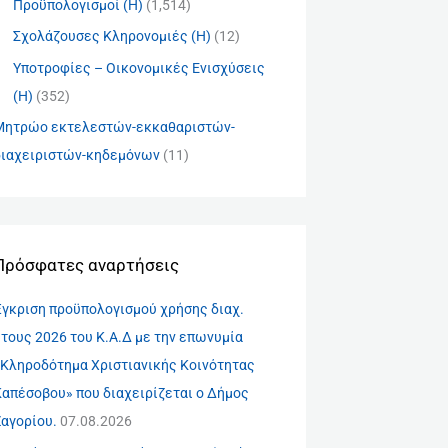
Προϋπολογισμοί (Η)
(1,514)
Σχολάζουσες Κληρονομιές (Η)
(12)
Υποτροφίες – Οικονομικές Ενισχύσεις
(Η)
(352)
Μητρώο εκτελεστών-εκκαθαριστών-
διαχειριστών-κηδεμόνων
(11)
Πρόσφατες αναρτήσεις
Έγκριση προϋπολογισμού χρήσης διαχ.
τους 2026 του Κ.Α.Δ με την επωνυμία
«Κληροδότημα Χριστιανικής Κοινότητας
Καπέσοβου» που διαχειρίζεται ο Δήμος
Ζαγορίου.
07.08.2026