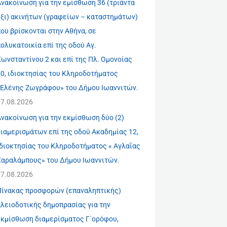
νακοίνωση για την εμίσθωση 36 (τριάντα
έξι) ακινήτων (γραφείων – καταστημάτων)
ου βρίσκονται στην Αθήνα, σε
ολυκατοικία επί της οδού Αγ.
ωνσταντίνου 2 και επί της Πλ. Ομονοίας
10, ιδιοκτησίας του Κληροδοτήματος
«Ελένης Ζωγράφου» του Δήμου Ιωαννιτών.
07.08.2026
νακοίνωση για την εκμίσθωση δύο (2)
ιαμερισμάτων επί της οδού Ακαδημίας 12,
ιδιοκτησίας του Κληροδοτήματος « Αγλαΐας
Χαραλάμπους» του Δήμου Ιωαννιτών.
07.08.2026
Πίνακας προσφορών (επαναληπτικής)
πλειοδοτικής δημοπρασίας για την
εκμίσθωση διαμερίσματος Γ΄ορόφου,