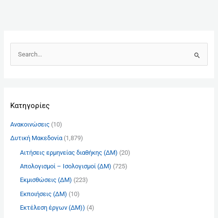
Α
ν
α
ζ
Kατηγορίες
ή
τ
Ανακοινώσεις
(10)
η
Δυτική Μακεδονία
(1,879)
σ
Αιτήσεις ερμηνείας διαθήκης (ΔΜ)
(20)
η
γ
Απολογισμοί – Ισολογισμοί (ΔΜ)
(725)
ι
Εκμισθώσεις (ΔΜ)
(223)
α
Εκποιήσεις (ΔΜ)
(10)
:
Εκτέλεση έργων (ΔΜ))
(4)