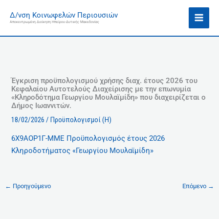
Μετάβαση
Ι
Δ/νση Κοινωφελών Περιουσιών
στο
σ
Αποκεντρωμένη Διοίκηση Ηπείρου-Δυτικής Μακεδονίας
περιεχόμενο
τ
ο
ρ
ι
κ
Έγκριση προϋπολογισμού χρήσης διαχ. έτους 2026 του
Κεφαλαίου Αυτοτελούς Διαχείρισης με την επωνυμία
ό
«Κληροδότημα Γεωργίου Μουλαϊμίδη» που διαχειρίζεται ο
Δήμος Ιωαννιτών.
18/02/2026
/
Προϋπολογισμοί (Η)
6Χ9ΑΟΡ1Γ-ΜΜΕ Προϋπολογισμός έτους 2026
Κληροδοτήματος «Γεωργίου Μουλαϊμίδη»
←
Προηγούμενο
Επόμενο
→