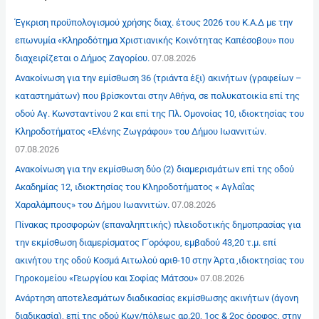
Έγκριση προϋπολογισμού χρήσης διαχ. έτους 2026 του Κ.Α.Δ με την
επωνυμία «Κληροδότημα Χριστιανικής Κοινότητας Καπέσοβου» που
διαχειρίζεται ο Δήμος Ζαγορίου.
07.08.2026
Ανακοίνωση για την εμίσθωση 36 (τριάντα έξι) ακινήτων (γραφείων –
καταστημάτων) που βρίσκονται στην Αθήνα, σε πολυκατοικία επί της
οδού Αγ. Κωνσταντίνου 2 και επί της Πλ. Ομονοίας 10, ιδιοκτησίας του
Κληροδοτήματος «Ελένης Ζωγράφου» του Δήμου Ιωαννιτών.
07.08.2026
Ανακοίνωση για την εκμίσθωση δύο (2) διαμερισμάτων επί της οδού
Ακαδημίας 12, ιδιοκτησίας του Κληροδοτήματος « Αγλαΐας
Χαραλάμπους» του Δήμου Ιωαννιτών.
07.08.2026
Πίνακας προσφορών (επαναληπτικής) πλειοδοτικής δημοπρασίας για
την εκμίσθωση διαμερίσματος Γ΄ορόφου, εμβαδού 43,20 τ.μ. επί
ακινήτου της οδού Κοσμά Αιτωλού αριθ-10 στην Άρτα ,ιδιοκτησίας του
Γηροκομείου «Γεωργίου και Σοφίας Μάτσου»
07.08.2026
Ανάρτηση αποτελεσμάτων διαδικασίας εκμίσθωσης ακινήτων (άγονη
διαδικασία), επί της οδού Κων/πόλεως αρ.20, 1ος & 2ος όροφος, στην