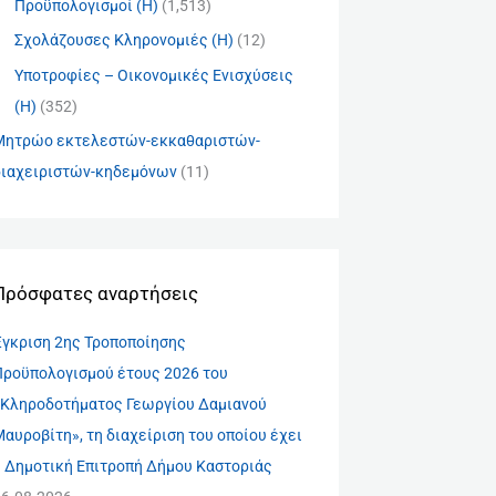
Προϋπολογισμοί (Η)
(1,513)
Σχολάζουσες Κληρονομιές (Η)
(12)
Υποτροφίες – Οικονομικές Ενισχύσεις
(Η)
(352)
Μητρώο εκτελεστών-εκκαθαριστών-
διαχειριστών-κηδεμόνων
(11)
Πρόσφατες αναρτήσεις
Έγκριση 2ης Τροποποίησης
Προϋπολογισμού έτους 2026 του
«Κληροδοτήματος Γεωργίου Δαμιανού
αυροβίτη», τη διαχείριση του οποίου έχει
η Δημοτική Επιτροπή Δήμου Καστοριάς