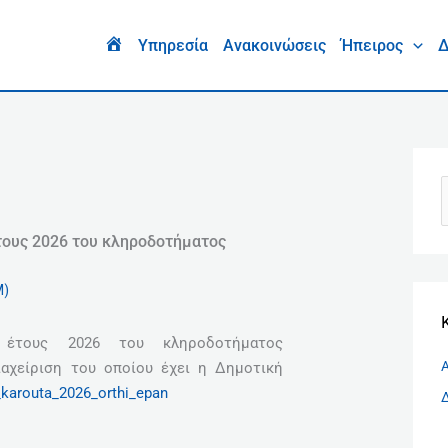
Ι
σ
H
Υπηρεσία
Ανακοινώσεις
Ήπειρος
Δ
o
τ
m
ο
e
ρ
ι
κ
ό
ν
τους 2026 του κληροδοτήματος
α
Μ)
ζ
ή
ύ έτους 2026 του κληροδοτήματος
τ
ιαχείριση του οποίου έχει η Δημοτική
η
_karouta_2026_orthi_epan
σ
η