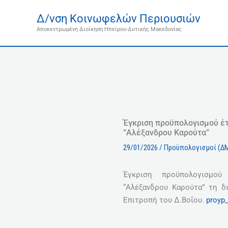
Μετάβαση
Δ/νση Κοινωφελών Περιουσιών
στο
Αποκεντρωμένη Διοίκηση Ηπείρου-Δυτικής Μακεδονίας
περιεχόμενο
Έγκριση προϋπολογισμού έ
“Αλέξανδρου Καρούτα”
29/01/2026
/
Προϋπολογισμοί (Δ
Έγκριση προϋπολογισμο
“Αλέξανδρου Καρούτα” τη δ
Επιτροπή του Δ.Βοΐου.
proyp