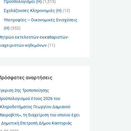
Προϋπολογισμοί (Η)
(1,513)
Σχολάζουσες Κληρονομιές (Η)
(12)
Υποτροφίες – Οικονομικές Ενισχύσεις
(Η)
(352)
Μητρώο εκτελεστών-εκκαθαριστών-
διαχειριστών-κηδεμόνων
(11)
Πρόσφατες αναρτήσεις
Έγκριση 2ης Τροποποίησης
Προϋπολογισμού έτους 2026 του
«Κληροδοτήματος Γεωργίου Δαμιανού
αυροβίτη», τη διαχείριση του οποίου έχει
η Δημοτική Επιτροπή Δήμου Καστοριάς