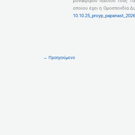
μονάκριβου παιδιού τους Τά
οποίου έχει η Ομοσπονδία Δ
10.10.25_proyp_papanast_202
←
Προηγούμενο