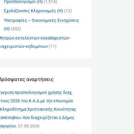
Προϋπολογισμοί (Η)
(1,514)
Σχολάζουσες Κληρονομιές (Η)
(12)
Υποτροφίες – Οικονομικές Ενισχύσεις
(Η)
(352)
Μητρώο εκτελεστών-εκκαθαριστών-
διαχειριστών-κηδεμόνων
(11)
Πρόσφατες αναρτήσεις
Έγκριση προϋπολογισμού χρήσης διαχ.
τους 2026 του Κ.Α.Δ με την επωνυμία
«Κληροδότημα Χριστιανικής Κοινότητας
Καπέσοβου» που διαχειρίζεται ο Δήμος
Ζαγορίου.
07.08.2026