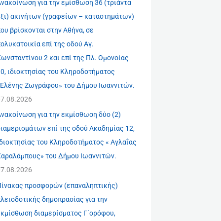
νακοίνωση για την εμίσθωση 36 (τριάντα
έξι) ακινήτων (γραφείων – καταστημάτων)
ου βρίσκονται στην Αθήνα, σε
ολυκατοικία επί της οδού Αγ.
ωνσταντίνου 2 και επί της Πλ. Ομονοίας
10, ιδιοκτησίας του Κληροδοτήματος
«Ελένης Ζωγράφου» του Δήμου Ιωαννιτών.
07.08.2026
νακοίνωση για την εκμίσθωση δύο (2)
ιαμερισμάτων επί της οδού Ακαδημίας 12,
ιδιοκτησίας του Κληροδοτήματος « Αγλαΐας
Χαραλάμπους» του Δήμου Ιωαννιτών.
07.08.2026
Πίνακας προσφορών (επαναληπτικής)
πλειοδοτικής δημοπρασίας για την
εκμίσθωση διαμερίσματος Γ΄ορόφου,