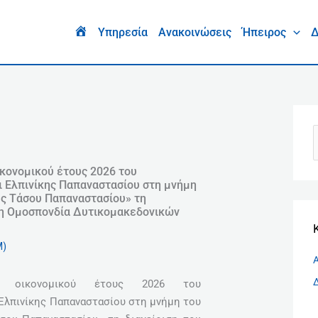
Ι
σ
H
Υπηρεσία
Ανακοινώσεις
Ήπειρος
Δ
o
τ
m
ο
e
ρ
ι
κ
ό
ν
κονομικού έτους 2026 του
 Ελπινίκης Παπαναστασίου στη μνήμη
α
υς Τάσου Παπαναστασίου» τη
ζ
ι η Ομοσπονδία Δυτικομακεδονικών
ή
τ
Μ)
η
ού οικονομικού έτους 2026 του
σ
Ελπινίκης Παπαναστασίου στη μνήμη του
η