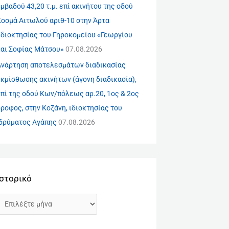
μβαδού 43,20 τ.μ. επί ακινήτου της οδού
Κοσμά Αιτωλού αριθ-10 στην Άρτα
ιδιοκτησίας του Γηροκομείου «Γεωργίου
και Σοφίας Μάτσου»
07.08.2026
Ανάρτηση αποτελεσμάτων διαδικασίας
εκμίσθωσης ακινήτων (άγονη διαδικασία),
πί της οδού Κων/πόλεως αρ.20, 1ος & 2ος
ροφος, στην Κοζάνη, ιδιοκτησίας του
Ιδρύματος Αγάπης
07.08.2026
Ιστορικό