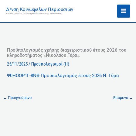
Μετάβαση
Ι
Δ/νση Κοινωφελών Περιουσιών
στο
σ
Αποκεντρωμένη Διοίκηση Ηπείρου-Δυτικής Μακεδονίας
περιεχόμενο
τ
ο
ρ
ι
κ
Προϋπολογισμός χρήσης διαχειριστικού έτους 2026 του
κληροδοτήματος «Νικολάου Γύρα».
ό
25/11/2025
/
Προϋπολογισμοί (Η)
Ψ0ΗΟΟΡ1Γ-8ΝΘ Προϋπολογισμός έτους 2026 Ν. Γύρα
←
Προηγούμενο
Επόμενο
→