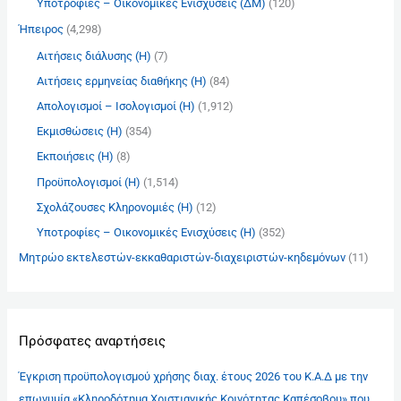
Υποτροφίες – Οικονομικές Ενισχύσεις (ΔΜ)
(120)
Ήπειρος
(4,298)
Αιτήσεις διάλυσης (Η)
(7)
Αιτήσεις ερμηνείας διαθήκης (Η)
(84)
Απολογισμοί – Ισολογισμοί (Η)
(1,912)
Εκμισθώσεις (Η)
(354)
Εκποιήσεις (Η)
(8)
Προϋπολογισμοί (Η)
(1,514)
Σχολάζουσες Κληρονομιές (Η)
(12)
Υποτροφίες – Οικονομικές Ενισχύσεις (Η)
(352)
Μητρώο εκτελεστών-εκκαθαριστών-διαχειριστών-κηδεμόνων
(11)
Πρόσφατες αναρτήσεις
Έγκριση προϋπολογισμού χρήσης διαχ. έτους 2026 του Κ.Α.Δ με την
επωνυμία «Κληροδότημα Χριστιανικής Κοινότητας Καπέσοβου» που