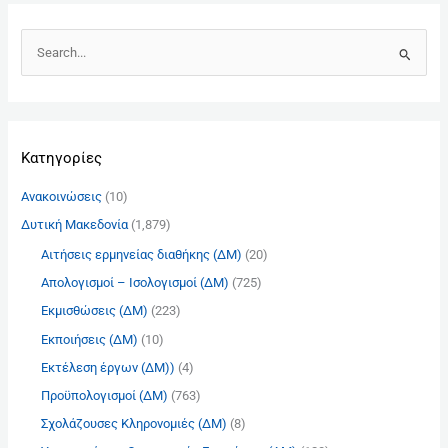
Α
ν
α
ζ
Kατηγορίες
ή
τ
Ανακοινώσεις
(10)
η
Δυτική Μακεδονία
(1,879)
σ
Αιτήσεις ερμηνείας διαθήκης (ΔΜ)
(20)
η
γ
Απολογισμοί – Ισολογισμοί (ΔΜ)
(725)
ι
Εκμισθώσεις (ΔΜ)
(223)
α
Εκποιήσεις (ΔΜ)
(10)
:
Εκτέλεση έργων (ΔΜ))
(4)
Προϋπολογισμοί (ΔΜ)
(763)
Σχολάζουσες Κληρονομιές (ΔΜ)
(8)