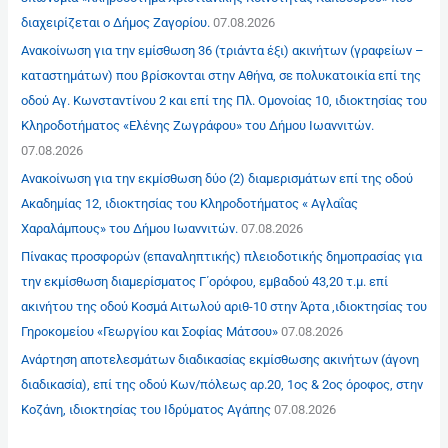
διαχειρίζεται ο Δήμος Ζαγορίου.
07.08.2026
Ανακοίνωση για την εμίσθωση 36 (τριάντα έξι) ακινήτων (γραφείων –
καταστημάτων) που βρίσκονται στην Αθήνα, σε πολυκατοικία επί της
οδού Αγ. Κωνσταντίνου 2 και επί της Πλ. Ομονοίας 10, ιδιοκτησίας του
Κληροδοτήματος «Ελένης Ζωγράφου» του Δήμου Ιωαννιτών.
07.08.2026
Ανακοίνωση για την εκμίσθωση δύο (2) διαμερισμάτων επί της οδού
Ακαδημίας 12, ιδιοκτησίας του Κληροδοτήματος « Αγλαΐας
Χαραλάμπους» του Δήμου Ιωαννιτών.
07.08.2026
Πίνακας προσφορών (επαναληπτικής) πλειοδοτικής δημοπρασίας για
την εκμίσθωση διαμερίσματος Γ΄ορόφου, εμβαδού 43,20 τ.μ. επί
ακινήτου της οδού Κοσμά Αιτωλού αριθ-10 στην Άρτα ,ιδιοκτησίας του
Γηροκομείου «Γεωργίου και Σοφίας Μάτσου»
07.08.2026
Ανάρτηση αποτελεσμάτων διαδικασίας εκμίσθωσης ακινήτων (άγονη
διαδικασία), επί της οδού Κων/πόλεως αρ.20, 1ος & 2ος όροφος, στην
Κοζάνη, ιδιοκτησίας του Ιδρύματος Αγάπης
07.08.2026