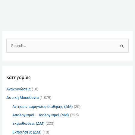
Α
ν
α
ζ
Kατηγορίες
ή
τ
Ανακοινώσεις
(10)
η
Δυτική Μακεδονία
(1,879)
σ
Αιτήσεις ερμηνείας διαθήκης (ΔΜ)
(20)
η
γ
Απολογισμοί – Ισολογισμοί (ΔΜ)
(725)
ι
Εκμισθώσεις (ΔΜ)
(223)
α
Εκποιήσεις (ΔΜ)
(10)