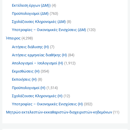
:
Εκτέλεση έργων (ΔΜ))
(4)
Προϋπολογισμοί (ΔΜ)
(763)
Σχολάζουσες Κληρονομιές (ΔΜ)
(8)
Υποτροφίες – Οικονομικές Ενισχύσεις (ΔΜ)
(120)
Ήπειρος
(4,298)
Αιτήσεις διάλυσης (Η)
(7)
Αιτήσεις ερμηνείας διαθήκης (Η)
(84)
Απολογισμοί – Ισολογισμοί (Η)
(1,912)
Εκμισθώσεις (Η)
(354)
Εκποιήσεις (Η)
(8)
Προϋπολογισμοί (Η)
(1,514)
Σχολάζουσες Κληρονομιές (Η)
(12)
Υποτροφίες – Οικονομικές Ενισχύσεις (Η)
(352)
Μητρώο εκτελεστών-εκκαθαριστών-διαχειριστών-κηδεμόνων
(11)