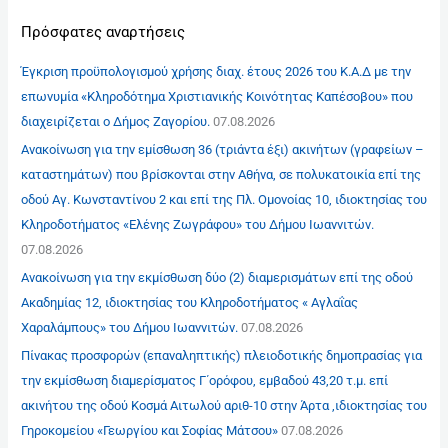
Πρόσφατες αναρτήσεις
Έγκριση προϋπολογισμού χρήσης διαχ. έτους 2026 του Κ.Α.Δ με την
επωνυμία «Κληροδότημα Χριστιανικής Κοινότητας Καπέσοβου» που
διαχειρίζεται ο Δήμος Ζαγορίου.
07.08.2026
Ανακοίνωση για την εμίσθωση 36 (τριάντα έξι) ακινήτων (γραφείων –
καταστημάτων) που βρίσκονται στην Αθήνα, σε πολυκατοικία επί της
οδού Αγ. Κωνσταντίνου 2 και επί της Πλ. Ομονοίας 10, ιδιοκτησίας του
Κληροδοτήματος «Ελένης Ζωγράφου» του Δήμου Ιωαννιτών.
07.08.2026
Ανακοίνωση για την εκμίσθωση δύο (2) διαμερισμάτων επί της οδού
Ακαδημίας 12, ιδιοκτησίας του Κληροδοτήματος « Αγλαΐας
Χαραλάμπους» του Δήμου Ιωαννιτών.
07.08.2026
Πίνακας προσφορών (επαναληπτικής) πλειοδοτικής δημοπρασίας για
την εκμίσθωση διαμερίσματος Γ΄ορόφου, εμβαδού 43,20 τ.μ. επί
ακινήτου της οδού Κοσμά Αιτωλού αριθ-10 στην Άρτα ,ιδιοκτησίας του
Γηροκομείου «Γεωργίου και Σοφίας Μάτσου»
07.08.2026