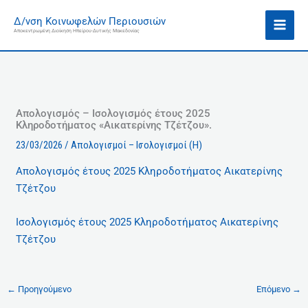
Μετάβαση
Ι
Δ/νση Κοινωφελών Περιουσιών
στο
σ
Αποκεντρωμένη Διοίκηση Ηπείρου-Δυτικής Μακεδονίας
περιεχόμενο
τ
ο
ρ
ι
κ
Απολογισμός – Ισολογισμός έτους 2025
Κληροδοτήματος «Αικατερίνης Τζέτζου».
ό
23/03/2026
/
Απολογισμοί – Ισολογισμοί (Η)
Aπολογισμός έτους 2025 Κληροδοτήματος Αικατερίνης
Τζέτζου
Ισολογισμός έτους 2025 Κληροδοτήματος Αικατερίνης
Τζέτζου
←
Προηγούμενο
Επόμενο
→