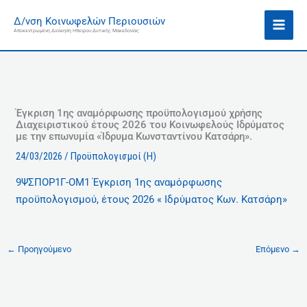
Μετάβαση
Ι
Δ/νση Κοινωφελών Περιουσιών
στο
σ
Αποκεντρωμένη Διοίκηση Ηπείρου-Δυτικής Μακεδονίας
περιεχόμενο
τ
ο
ρ
ι
κ
Έγκριση 1ης αναμόρφωσης προϋπολογισμού χρήσης
Διαχειριστικού έτους 2026 του Κοινωφελούς Ιδρύματος
ό
με την επωνυμία «Ίδρυμα Κωνσταντίνου Κατσάρη».
24/03/2026
/
Προϋπολογισμοί (Η)
9ΨΣΠΟΡ1Γ-ΟΜ1 Έγκριση 1ης αναμόρφωσης
προϋπολογισμού, έτους 2026 « Ιδρύματος Κων. Κατσάρη»
←
Προηγούμενο
Επόμενο
→