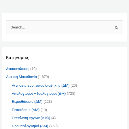
Α
ν
α
ζ
Kατηγορίες
ή
τ
Ανακοινώσεις
(10)
η
Δυτική Μακεδονία
(1,879)
σ
Αιτήσεις ερμηνείας διαθήκης (ΔΜ)
(20)
η
γ
Απολογισμοί – Ισολογισμοί (ΔΜ)
(725)
ι
Εκμισθώσεις (ΔΜ)
(223)
α
Εκποιήσεις (ΔΜ)
(10)
:
Εκτέλεση έργων (ΔΜ))
(4)
Προϋπολογισμοί (ΔΜ)
(763)