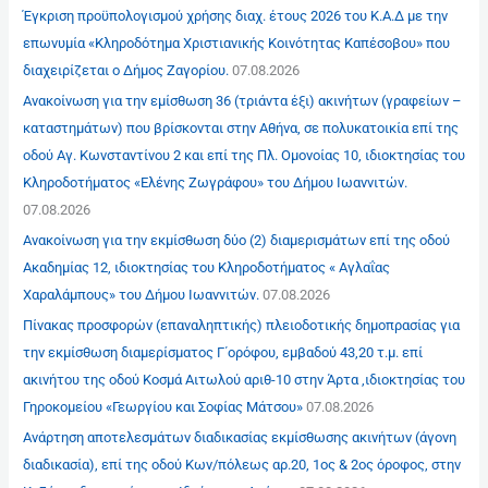
Έγκριση προϋπολογισμού χρήσης διαχ. έτους 2026 του Κ.Α.Δ με την
επωνυμία «Κληροδότημα Χριστιανικής Κοινότητας Καπέσοβου» που
διαχειρίζεται ο Δήμος Ζαγορίου.
07.08.2026
Ανακοίνωση για την εμίσθωση 36 (τριάντα έξι) ακινήτων (γραφείων –
καταστημάτων) που βρίσκονται στην Αθήνα, σε πολυκατοικία επί της
οδού Αγ. Κωνσταντίνου 2 και επί της Πλ. Ομονοίας 10, ιδιοκτησίας του
Κληροδοτήματος «Ελένης Ζωγράφου» του Δήμου Ιωαννιτών.
07.08.2026
Ανακοίνωση για την εκμίσθωση δύο (2) διαμερισμάτων επί της οδού
Ακαδημίας 12, ιδιοκτησίας του Κληροδοτήματος « Αγλαΐας
Χαραλάμπους» του Δήμου Ιωαννιτών.
07.08.2026
Πίνακας προσφορών (επαναληπτικής) πλειοδοτικής δημοπρασίας για
την εκμίσθωση διαμερίσματος Γ΄ορόφου, εμβαδού 43,20 τ.μ. επί
ακινήτου της οδού Κοσμά Αιτωλού αριθ-10 στην Άρτα ,ιδιοκτησίας του
Γηροκομείου «Γεωργίου και Σοφίας Μάτσου»
07.08.2026
Ανάρτηση αποτελεσμάτων διαδικασίας εκμίσθωσης ακινήτων (άγονη
διαδικασία), επί της οδού Κων/πόλεως αρ.20, 1ος & 2ος όροφος, στην