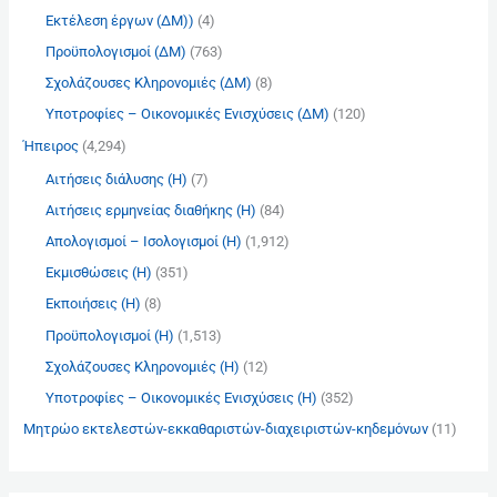
:
Εκτέλεση έργων (ΔΜ))
(4)
Προϋπολογισμοί (ΔΜ)
(763)
Σχολάζουσες Κληρονομιές (ΔΜ)
(8)
Υποτροφίες – Οικονομικές Ενισχύσεις (ΔΜ)
(120)
Ήπειρος
(4,294)
Αιτήσεις διάλυσης (Η)
(7)
Αιτήσεις ερμηνείας διαθήκης (Η)
(84)
Απολογισμοί – Ισολογισμοί (Η)
(1,912)
Εκμισθώσεις (Η)
(351)
Εκποιήσεις (Η)
(8)
Προϋπολογισμοί (Η)
(1,513)
Σχολάζουσες Κληρονομιές (Η)
(12)
Υποτροφίες – Οικονομικές Ενισχύσεις (Η)
(352)
Μητρώο εκτελεστών-εκκαθαριστών-διαχειριστών-κηδεμόνων
(11)