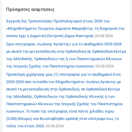
Πρόσφατες αναρτήσεις
Έγκριση 2ης Τροποποίησης Προϋπολογισμού έτους 2026 του
«Κληροδοτήματος Γεωργίου Δαμιανού Μαυροβίτη», τη διαχείριση του
οποίου έχει η Δημοτική Επιτροπή Δήμου Καστοριάς
06.08.2026
Όροι υποτροφίας «Ιωάννης Αγνάντης» για το ακαδημαΐκό 2025-2026
με σκοπό την μετεκπαίδευση στην Ορθοπεδική σε Ορθοπεδικά Κέντρα
της Αλλοδαπής, Ορθοπεδικών της ή των Πανεπιτημιακών Κλινικών
της Ιατρικής Σχολής του Πανεπιστημίου Ιωαννίνων.
05.08.2026
Πρόσκληση χορήγησης μίας (1) υποτροφίας για το ακαδημαϊκό έτος
2025-2026 από τα έσοδα του Κληροδοτήματος «Ιωάννη Αγνάντη» με
σκοπό τη μετεκπαίδευση στην Ορθοπεδική, σε Ορθοπεδικά Κέντρα
της Αλλοδαπής, Ορθοπεδικών της Ορθοπεδικής Κλινικής ή των
Πανεπιστημιακών Κλινικών της Ιατρικής Σχολής του Πανεπιστημίου
Ιωαννίνων. Το ποσό της υποτροφίας είναι πέντε χιλιάδες ευρώ
(5.000,00ευρώ) και θα καταβληθεί εφάπαξ στον υπότροφο έως το
τέλος του έτους 2026.
05.08.2026