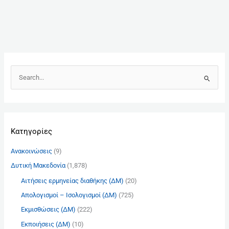
Α
ν
α
ζ
Kατηγορίες
ή
τ
Ανακοινώσεις
(9)
η
Δυτική Μακεδονία
(1,878)
σ
Αιτήσεις ερμηνείας διαθήκης (ΔΜ)
(20)
η
γ
Απολογισμοί – Ισολογισμοί (ΔΜ)
(725)
ι
Εκμισθώσεις (ΔΜ)
(222)
α
Εκποιήσεις (ΔΜ)
(10)