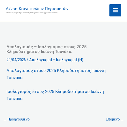
Μετάβαση
Ι
Δ/νση Κοινωφελών Περιουσιών
στο
σ
Αποκεντρωμένη Διοίκηση Ηπείρου-Δυτικής Μακεδονίας
περιεχόμενο
τ
ο
ρ
ι
κ
Απολογισμός – Ισολογισμός έτους 2025
Κληροδοτήματος Ιωάννη Τσανάκα.
ό
29/04/2026
/
Απολογισμοί – Ισολογισμοί (Η)
Απολογισμός έτους 2025 Κληροδοτήματος Ιωάννη
Τσανάκα
Ισολογισμός έτους 2025 Κληροδοτήματος Ιωάννη
Τσανάκα
←
Προηγούμενο
Επόμενο
→