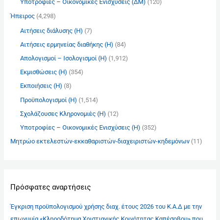
Υποτροφίες – Οικονομικές Ενισχύσεις (ΔΜ)
(120)
Ήπειρος
(4,298)
Αιτήσεις διάλυσης (Η)
(7)
Αιτήσεις ερμηνείας διαθήκης (Η)
(84)
Απολογισμοί – Ισολογισμοί (Η)
(1,912)
Εκμισθώσεις (Η)
(354)
Εκποιήσεις (Η)
(8)
Προϋπολογισμοί (Η)
(1,514)
Σχολάζουσες Κληρονομιές (Η)
(12)
Υποτροφίες – Οικονομικές Ενισχύσεις (Η)
(352)
Μητρώο εκτελεστών-εκκαθαριστών-διαχειριστών-κηδεμόνων
(11)
Πρόσφατες αναρτήσεις
Έγκριση προϋπολογισμού χρήσης διαχ. έτους 2026 του Κ.Α.Δ με την
επωνυμία «Κληροδότημα Χριστιανικής Κοινότητας Καπέσοβου» που