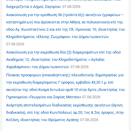
διαχειρίζεται ο Δήμος Ζαγορίου.
07.08.2026
Ανακοίνωση για την εμίσθωση 36 (τριάντα έξι) ακινήτων (γραφείων –
καταστημάτων) που βρίσκονται στην Αθήνα, σε πολυκατοικία επί της
οδού Αγ. Κωνσταντίνου 2 και επί της Πλ. Ομονοίας 10, ιδιοκτησίας του
Κληροδοτήματος «Ελένης Ζωγράφου» του Δήμου Ιωαννιτών.
07.08.2026
Ανακοίνωση για την εκμίσθωση δύο (2) διαμερισμάτων επί της οδού
Ακαδημίας 12, ιδιοκτησίας του Κληροδοτήματος « Αγλαΐας
Χαραλάμπους» του Δήμου Ιωαννιτών.
07.08.2026
Πίνακας προσφορών (επαναληπτικής) πλειοδοτικής δημοπρασίας για
την εκμίσθωση διαμερίσματος Γ΄ορόφου, εμβαδού 43,20 τ.μ. επί
ακινήτου της οδού Κοσμά Αιτωλού αριθ-10 στην Άρτα ,ιδιοκτησίας του
Γηροκομείου «Γεωργίου και Σοφίας Μάτσου»
07.08.2026
Ανάρτηση αποτελεσμάτων διαδικασίας εκμίσθωσης ακινήτων (άγονη
διαδικασία), επί της οδού Κων/πόλεως αρ.20, 1ος & 2ος όροφος, στην
Κοζάνη, ιδιοκτησίας του Ιδρύματος Αγάπης
07.08.2026