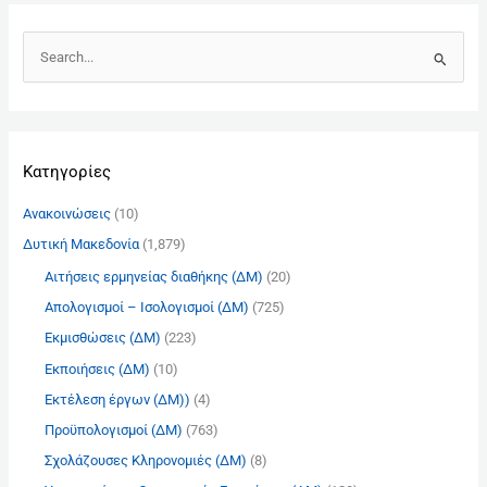
Α
ν
α
ζ
Kατηγορίες
ή
τ
Ανακοινώσεις
(10)
η
Δυτική Μακεδονία
(1,879)
σ
Αιτήσεις ερμηνείας διαθήκης (ΔΜ)
(20)
η
γ
Απολογισμοί – Ισολογισμοί (ΔΜ)
(725)
ι
Εκμισθώσεις (ΔΜ)
(223)
α
Εκποιήσεις (ΔΜ)
(10)
:
Εκτέλεση έργων (ΔΜ))
(4)
Προϋπολογισμοί (ΔΜ)
(763)
Σχολάζουσες Κληρονομιές (ΔΜ)
(8)