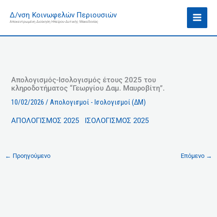
Μετάβαση
Ι
Δ/νση Κοινωφελών Περιουσιών
στο
σ
Αποκεντρωμένη Διοίκηση Ηπείρου-Δυτικής Μακεδονίας
περιεχόμενο
τ
ο
ρ
ι
κ
Απολογισμός-Ισολογισμός έτους 2025 του
κληροδοτήματος “Γεωργίου Δαμ. Μαυροβίτη”.
ό
10/02/2026
/
Απολογισμοί - Ισολογισμοί (ΔΜ)
ΑΠΟΛΟΓΙΣΜΟΣ 2025
ΙΣΟΛΟΓΙΣΜΟΣ 2025
←
Προηγούμενο
Επόμενο
→